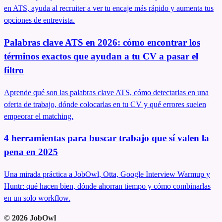
en ATS, ayuda al recruiter a ver tu encaje más rápido y aumenta tus
opciones de entrevista.
Palabras clave ATS en 2026: cómo encontrar los
términos exactos que ayudan a tu CV a pasar el
filtro
Aprende qué son las palabras clave ATS, cómo detectarlas en una
oferta de trabajo, dónde colocarlas en tu CV y qué errores suelen
empeorar el matching.
4 herramientas para buscar trabajo que sí valen la
pena en 2025
Una mirada práctica a JobOwl, Otta, Google Interview Warmup y
Huntr: qué hacen bien, dónde ahorran tiempo y cómo combinarlas
en un solo workflow.
©
2026
JobOwl