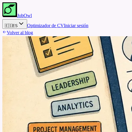
JobOwl
Optimizador de CV
Iniciar sesión
🇪🇸
ES
Volver al blog