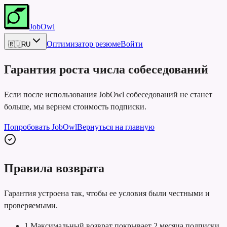
JobOwl
Оптимизатор резюме
Войти
🇷🇺
RU
Гарантия роста числа собеседований
Если после использования JobOwl собеседований не станет
больше, мы вернем стоимость подписки.
Попробовать JobOwl
Вернуться на главную
Правила возврата
Гарантия устроена так, чтобы ее условия были честными и
проверяемыми.
1
.
Максимальный возврат покрывает 2 месяца подписки.