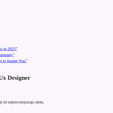
s in 2025”
 Summary”
 to Inspire You”
Ux Designer
ij od najmocniejszego atutu.