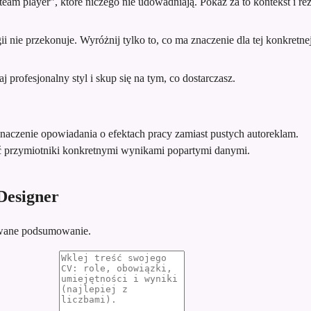
team player”, które niczego nie udowadniają. Pokaż za to kontekst i rez
 nie przekonuje. Wyróżnij tylko to, co ma znaczenie dla tej konkretnej 
profesjonalny styl i skup się na tym, co dostarczasz.
znaczenie opowiadania o efektach pracy zamiast pustych autoreklam.
ć przymiotniki konkretnymi wynikami popartymi danymi.
Designer
sowane podsumowanie.