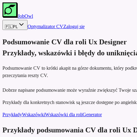
JobOwl
Optymalizator CV
Zaloguj się
🇵🇱
PL
Podsumowanie CV dla roli
Ux Designer
Przykłady, wskazówki i błędy do uniknięci
Podsumowanie CV to krótki akapit na górze dokumentu, który podkreś
przeczytania reszty CV.
Dobrze napisane podsumowanie może wyraźnie zwiększyć Twoje sza
Przykłady dla konkretnych stanowisk są jeszcze dostępne po angielsku,
Przykłady
Wskazówki
Wskazówki dla roli
Generator
Przykłady podsumowania CV dla roli Ux D