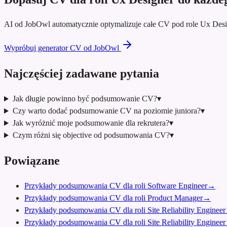
AI od JobOwl automatycznie optymalizuje całe CV pod role Ux Desi
Wypróbuj generator CV od JobOwl
Najczęściej zadawane pytania
Jak długie powinno być podsumowanie CV?
▾
Czy warto dodać podsumowanie CV na poziomie juniora?
▾
Jak wyróżnić moje podsumowanie dla rekrutera?
▾
Czym różni się objective od podsumowania CV?
▾
Powiązane
Przykłady podsumowania CV dla roli Software Engineer
→
Przykłady podsumowania CV dla roli Product Manager
→
Przykłady podsumowania CV dla roli Site Reliability Engineer
Przykłady podsumowania CV dla roli Site Reliability Engineer