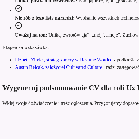
Unikaj pustych buzzwordów:
Pomijaj frazy typu „pracowity 
Nie rób z tego listy narzędzi:
Wypisanie wszystkich technologii
Uważaj na ton:
Unikaj zwrotów „ja”, „mój”, „moje”. Zachowaj 
Ekspercka wskazówka:
Lizbeth Zindel, strateg kariery w Resume Worded
-
podkreśla 
Austin Belcak, założyciel Cultivated Culture
-
radzi zastępowa
Wygeneruj podsumowanie CV dla roli Ux 
Wklej swoje doświadczenie i treść ogłoszenia. Przygotujemy dopa