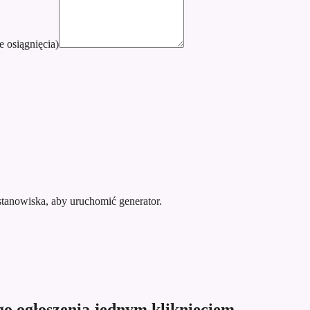
e osiągnięcia)
stanowiska, aby uruchomić generator.
go ogłoszenia jednym kliknięciem