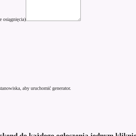
e osiągnięcia)
stanowiska, aby uruchomić generator.
ckend do każdego ogłoszenia jednym klikni