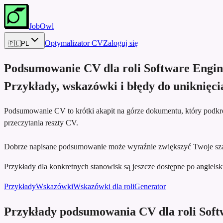
JobOwl
Optymalizator CV
Zaloguj się
🇵🇱
PL
Podsumowanie CV dla roli
Software Engi
Przykłady, wskazówki i błędy do uniknięci
Podsumowanie CV to krótki akapit na górze dokumentu, który podkreś
przeczytania reszty CV.
Dobrze napisane podsumowanie może wyraźnie zwiększyć Twoje sza
Przykłady dla konkretnych stanowisk są jeszcze dostępne po angielsku,
Przykłady
Wskazówki
Wskazówki dla roli
Generator
Przykłady podsumowania CV dla roli Sof