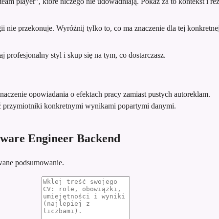
team player”, które niczego nie udowadniają. Pokaż za to kontekst i rez
 nie przekonuje. Wyróżnij tylko to, co ma znaczenie dla tej konkretnej 
profesjonalny styl i skup się na tym, co dostarczasz.
znaczenie opowiadania o efektach pracy zamiast pustych autoreklam.
ć przymiotniki konkretnymi wynikami popartymi danymi.
tware Engineer Backend
sowane podsumowanie.