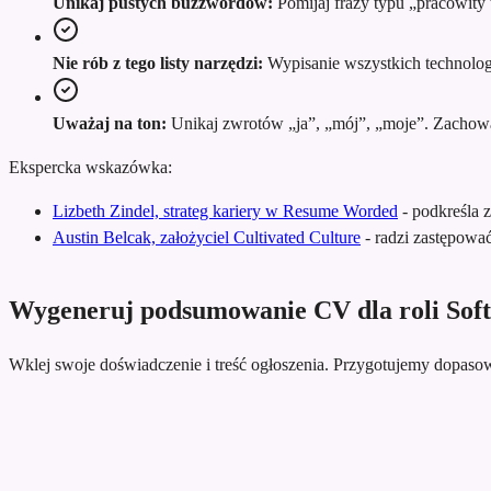
Unikaj pustych buzzwordów:
Pomijaj frazy typu „pracowity 
Nie rób z tego listy narzędzi:
Wypisanie wszystkich technologii
Uważaj na ton:
Unikaj zwrotów „ja”, „mój”, „moje”. Zachowaj 
Ekspercka wskazówka:
Lizbeth Zindel, strateg kariery w Resume Worded
-
podkreśla 
Austin Belcak, założyciel Cultivated Culture
-
radzi zastępowa
Wygeneruj podsumowanie CV dla roli Sof
Wklej swoje doświadczenie i treść ogłoszenia. Przygotujemy dopa