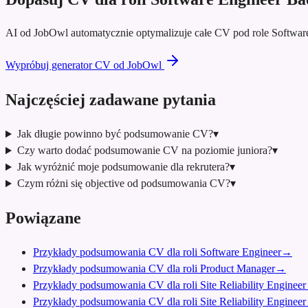
AI od JobOwl automatycznie optymalizuje całe CV pod role Softwar
Wypróbuj generator CV od JobOwl
Najczęściej zadawane pytania
Jak długie powinno być podsumowanie CV?
▾
Czy warto dodać podsumowanie CV na poziomie juniora?
▾
Jak wyróżnić moje podsumowanie dla rekrutera?
▾
Czym różni się objective od podsumowania CV?
▾
Powiązane
Przykłady podsumowania CV dla roli Software Engineer
→
Przykłady podsumowania CV dla roli Product Manager
→
Przykłady podsumowania CV dla roli Site Reliability Engineer
Przykłady podsumowania CV dla roli Site Reliability Engineer