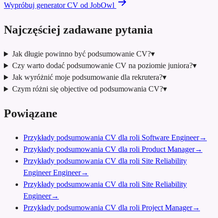
Wypróbuj generator CV od JobOwl
Najczęściej zadawane pytania
Jak długie powinno być podsumowanie CV?
▾
Czy warto dodać podsumowanie CV na poziomie juniora?
▾
Jak wyróżnić moje podsumowanie dla rekrutera?
▾
Czym różni się objective od podsumowania CV?
▾
Powiązane
Przykłady podsumowania CV dla roli Software Engineer
→
Przykłady podsumowania CV dla roli Product Manager
→
Przykłady podsumowania CV dla roli Site Reliability
Engineer Engineer
→
Przykłady podsumowania CV dla roli Site Reliability
Engineer
→
Przykłady podsumowania CV dla roli Project Manager
→