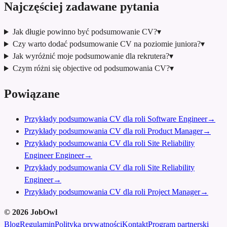
Najczęściej zadawane pytania
Jak długie powinno być podsumowanie CV?
▾
Czy warto dodać podsumowanie CV na poziomie juniora?
▾
Jak wyróżnić moje podsumowanie dla rekrutera?
▾
Czym różni się objective od podsumowania CV?
▾
Powiązane
Przykłady podsumowania CV dla roli Software Engineer
→
Przykłady podsumowania CV dla roli Product Manager
→
Przykłady podsumowania CV dla roli Site Reliability
Engineer Engineer
→
Przykłady podsumowania CV dla roli Site Reliability
Engineer
→
Przykłady podsumowania CV dla roli Project Manager
→
©
2026
JobOwl
Blog
Regulamin
Polityka prywatności
Kontakt
Program partnerski