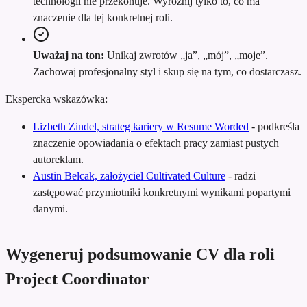
technologii nie przekonuje. Wyróżnij tylko to, co ma
znaczenie dla tej konkretnej roli.
Uważaj na ton:
Unikaj zwrotów „ja”, „mój”, „moje”.
Zachowaj profesjonalny styl i skup się na tym, co dostarczasz.
Ekspercka wskazówka:
Lizbeth Zindel, strateg kariery w Resume Worded
-
podkreśla
znaczenie opowiadania o efektach pracy zamiast pustych
autoreklam.
Austin Belcak, założyciel Cultivated Culture
-
radzi
zastępować przymiotniki konkretnymi wynikami popartymi
danymi.
Wygeneruj podsumowanie CV dla roli
Project Coordinator