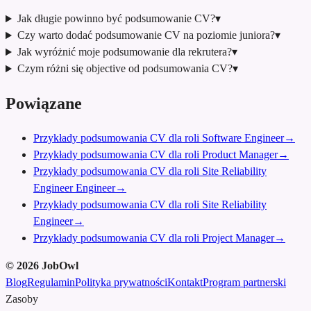
Jak długie powinno być podsumowanie CV?
▾
Czy warto dodać podsumowanie CV na poziomie juniora?
▾
Jak wyróżnić moje podsumowanie dla rekrutera?
▾
Czym różni się objective od podsumowania CV?
▾
Powiązane
Przykłady podsumowania CV dla roli Software Engineer
→
Przykłady podsumowania CV dla roli Product Manager
→
Przykłady podsumowania CV dla roli Site Reliability
Engineer Engineer
→
Przykłady podsumowania CV dla roli Site Reliability
Engineer
→
Przykłady podsumowania CV dla roli Project Manager
→
©
2026
JobOwl
Blog
Regulamin
Polityka prywatności
Kontakt
Program partnerski
Zasoby