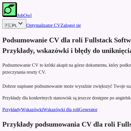
JobOwl
Optymalizator CV
Zaloguj się
🇵🇱
PL
Podsumowanie CV dla roli
Fullstack Soft
Przykłady, wskazówki i błędy do uniknięci
Podsumowanie CV to krótki akapit na górze dokumentu, który podkreś
przeczytania reszty CV.
Dobrze napisane podsumowanie może wyraźnie zwiększyć Twoje szan
Przykłady dla konkretnych stanowisk są jeszcze dostępne po angielsku,
Przykłady
Wskazówki
Wskazówki dla roli
Generator
Przykłady podsumowania CV dla roli Full