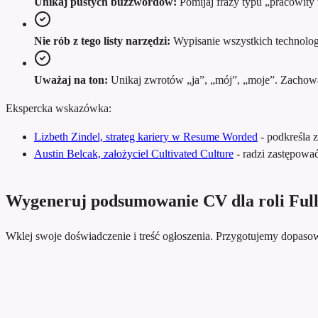
Unikaj pustych buzzwordów:
Pomijaj frazy typu „pracowity 
Nie rób z tego listy narzędzi:
Wypisanie wszystkich technologii
Uważaj na ton:
Unikaj zwrotów „ja”, „mój”, „moje”. Zachowaj 
Ekspercka wskazówka:
Lizbeth Zindel, strateg kariery w Resume Worded
-
podkreśla 
Austin Belcak, założyciel Cultivated Culture
-
radzi zastępowa
Wygeneruj podsumowanie CV dla roli Full
Wklej swoje doświadczenie i treść ogłoszenia. Przygotujemy dopa