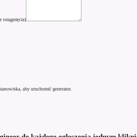
e osiągnięcia)
stanowiska, aby uruchomić generator.
ngineer do każdego ogłoszenia jednym klikn