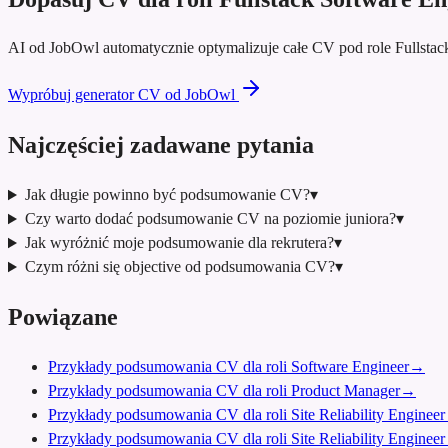
AI od JobOwl automatycznie optymalizuje całe CV pod role Fullsta
Wypróbuj generator CV od JobOwl
Najczęściej zadawane pytania
Jak długie powinno być podsumowanie CV?
▾
Czy warto dodać podsumowanie CV na poziomie juniora?
▾
Jak wyróżnić moje podsumowanie dla rekrutera?
▾
Czym różni się objective od podsumowania CV?
▾
Powiązane
Przykłady podsumowania CV dla roli Software Engineer
→
Przykłady podsumowania CV dla roli Product Manager
→
Przykłady podsumowania CV dla roli Site Reliability Engineer
Przykłady podsumowania CV dla roli Site Reliability Engineer