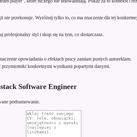
team player”, które niczego nie udowadniają. Pokaż za to kontekst i rez
 nie przekonuje. Wyróżnij tylko to, co ma znaczenie dla tej konkretnej 
profesjonalny styl i skup się na tym, co dostarczasz.
znaczenie opowiadania o efektach pracy zamiast pustych autoreklam.
ć przymiotniki konkretnymi wynikami popartymi danymi.
stack Software Engineer
sowane podsumowanie.