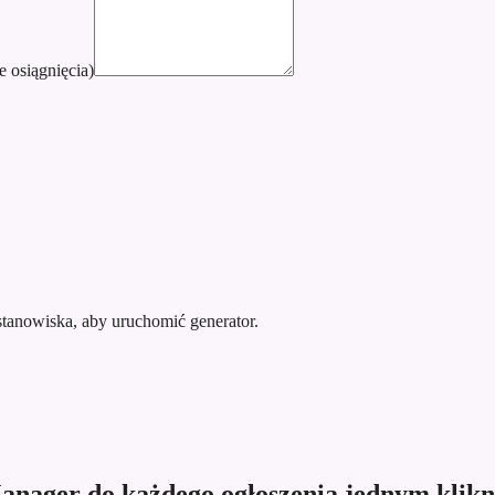
e osiągnięcia)
stanowiska, aby uruchomić generator.
Manager do każdego ogłoszenia jednym klik