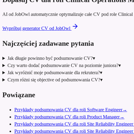
AI od JobOwl automatycznie optymalizuje całe CV pod role Clinica
Wypróbuj generator CV od JobOwl
Najczęściej zadawane pytania
Jak długie powinno być podsumowanie CV?
▾
Czy warto dodać podsumowanie CV na poziomie juniora?
▾
Jak wyróżnić moje podsumowanie dla rekrutera?
▾
Czym różni się objective od podsumowania CV?
▾
Powiązane
Przykłady podsumowania CV dla roli Software Engineer
→
Przykłady podsumowania CV dla roli Product Manager
→
Przykłady podsumowania CV dla roli Site Reliability Engineer
Przykłady podsumowania CV dla roli Site Reliability Engineer