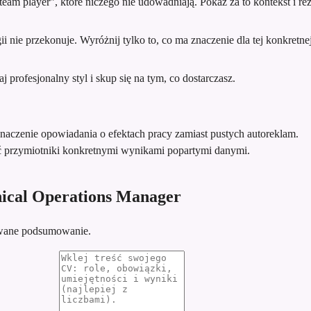
team player”, które niczego nie udowadniają. Pokaż za to kontekst i rez
 nie przekonuje. Wyróżnij tylko to, co ma znaczenie dla tej konkretnej 
profesjonalny styl i skup się na tym, co dostarczasz.
znaczenie opowiadania o efektach pracy zamiast pustych autoreklam.
ć przymiotniki konkretnymi wynikami popartymi danymi.
nical Operations Manager
sowane podsumowanie.