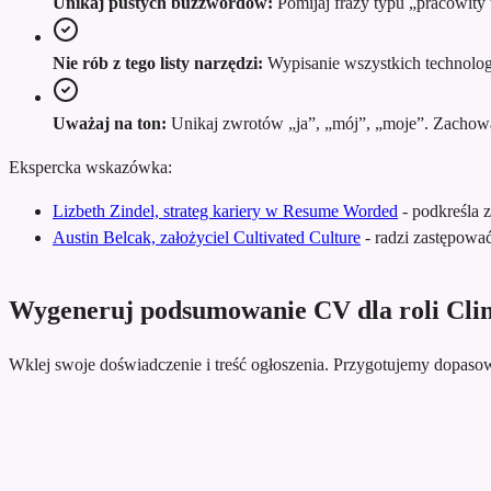
Unikaj pustych buzzwordów:
Pomijaj frazy typu „pracowity 
Nie rób z tego listy narzędzi:
Wypisanie wszystkich technologii
Uważaj na ton:
Unikaj zwrotów „ja”, „mój”, „moje”. Zachowaj 
Ekspercka wskazówka:
Lizbeth Zindel, strateg kariery w Resume Worded
-
podkreśla 
Austin Belcak, założyciel Cultivated Culture
-
radzi zastępowa
Wygeneruj podsumowanie CV dla roli Cli
Wklej swoje doświadczenie i treść ogłoszenia. Przygotujemy dopa