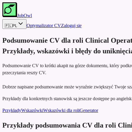
JobOwl
Optymalizator CV
Zaloguj się
🇵🇱
PL
Podsumowanie CV dla roli
Clinical Opera
Przykłady, wskazówki i błędy do uniknięci
Podsumowanie CV to krótki akapit na górze dokumentu, który podkreś
przeczytania reszty CV.
Dobrze napisane podsumowanie może wyraźnie zwiększyć Twoje szan
Przykłady dla konkretnych stanowisk są jeszcze dostępne po angielsku,
Przykłady
Wskazówki
Wskazówki dla roli
Generator
Przykłady podsumowania CV dla roli Clin