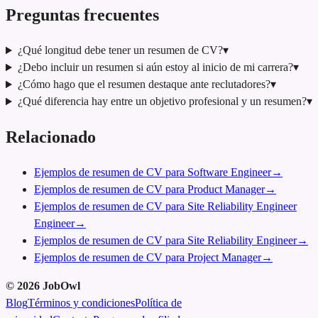
Preguntas frecuentes
¿Qué longitud debe tener un resumen de CV?
▾
¿Debo incluir un resumen si aún estoy al inicio de mi carrera?
▾
¿Cómo hago que el resumen destaque ante reclutadores?
▾
¿Qué diferencia hay entre un objetivo profesional y un resumen?
▾
Relacionado
Ejemplos de resumen de CV para Software Engineer
→
Ejemplos de resumen de CV para Product Manager
→
Ejemplos de resumen de CV para Site Reliability Engineer
Engineer
→
Ejemplos de resumen de CV para Site Reliability Engineer
→
Ejemplos de resumen de CV para Project Manager
→
©
2026
JobOwl
Blog
Términos y condiciones
Política de