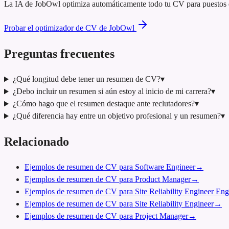
La IA de JobOwl optimiza automáticamente todo tu CV para puestos de 
Probar el optimizador de CV de JobOwl
Preguntas frecuentes
¿Qué longitud debe tener un resumen de CV?
▾
¿Debo incluir un resumen si aún estoy al inicio de mi carrera?
▾
¿Cómo hago que el resumen destaque ante reclutadores?
▾
¿Qué diferencia hay entre un objetivo profesional y un resumen?
▾
Relacionado
Ejemplos de resumen de CV para Software Engineer
→
Ejemplos de resumen de CV para Product Manager
→
Ejemplos de resumen de CV para Site Reliability Engineer Eng
Ejemplos de resumen de CV para Site Reliability Engineer
→
Ejemplos de resumen de CV para Project Manager
→