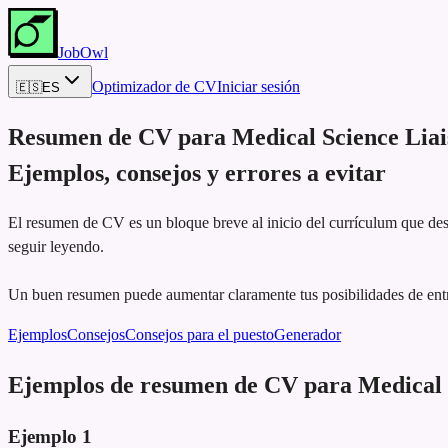
JobOwl
Optimizador de CV
Iniciar sesión
🇪🇸
ES
Resumen de CV para
Medical Science Lia
Ejemplos, consejos y errores a evitar
El resumen de CV es un bloque breve al inicio del currículum que dest
seguir leyendo.
Un buen resumen puede aumentar claramente tus posibilidades de entr
Ejemplos
Consejos
Consejos para el puesto
Generador
Ejemplos de resumen de CV para Medical 
Ejemplo
1