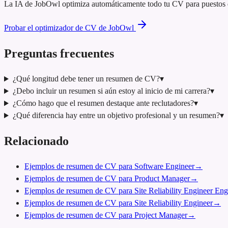
La IA de JobOwl optimiza automáticamente todo tu CV para puestos de 
Probar el optimizador de CV de JobOwl
Preguntas frecuentes
¿Qué longitud debe tener un resumen de CV?
▾
¿Debo incluir un resumen si aún estoy al inicio de mi carrera?
▾
¿Cómo hago que el resumen destaque ante reclutadores?
▾
¿Qué diferencia hay entre un objetivo profesional y un resumen?
▾
Relacionado
Ejemplos de resumen de CV para Software Engineer
→
Ejemplos de resumen de CV para Product Manager
→
Ejemplos de resumen de CV para Site Reliability Engineer Eng
Ejemplos de resumen de CV para Site Reliability Engineer
→
Ejemplos de resumen de CV para Project Manager
→