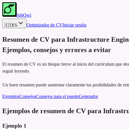
JobOwl
Optimizador de CV
Iniciar sesión
🇪🇸
ES
Resumen de CV para
Infrastructure Engin
Ejemplos, consejos y errores a evitar
El resumen de CV es un bloque breve al inicio del currículum que dest
seguir leyendo.
Un buen resumen puede aumentar claramente tus posibilidades de entre
Ejemplos
Consejos
Consejos para el puesto
Generador
Ejemplos de resumen de CV para Infrastr
Ejemplo
1