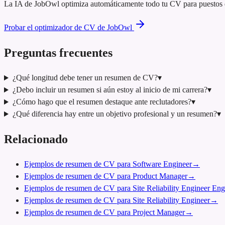
La IA de JobOwl optimiza automáticamente todo tu CV para puestos de
Probar el optimizador de CV de JobOwl
Preguntas frecuentes
¿Qué longitud debe tener un resumen de CV?
▾
¿Debo incluir un resumen si aún estoy al inicio de mi carrera?
▾
¿Cómo hago que el resumen destaque ante reclutadores?
▾
¿Qué diferencia hay entre un objetivo profesional y un resumen?
▾
Relacionado
Ejemplos de resumen de CV para Software Engineer
→
Ejemplos de resumen de CV para Product Manager
→
Ejemplos de resumen de CV para Site Reliability Engineer Eng
Ejemplos de resumen de CV para Site Reliability Engineer
→
Ejemplos de resumen de CV para Project Manager
→