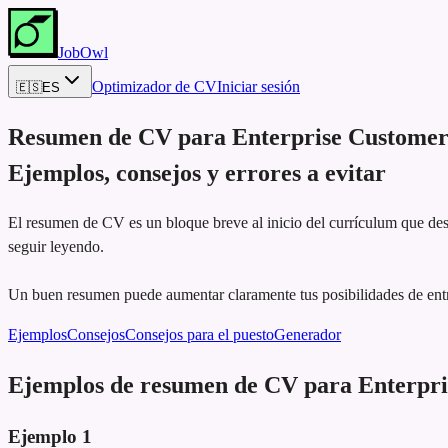
JobOwl
Optimizador de CV
Iniciar sesión
🇪🇸
ES
Resumen de CV para
Enterprise Custome
Ejemplos, consejos y errores a evitar
El resumen de CV es un bloque breve al inicio del currículum que dest
seguir leyendo.
Un buen resumen puede aumentar claramente tus posibilidades de ent
Ejemplos
Consejos
Consejos para el puesto
Generador
Ejemplos de resumen de CV para Enterpr
Ejemplo
1