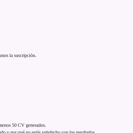
mos la suscripción.
l menos 50 CV generados.
o y por qué no estás satisfecho con los resultados.