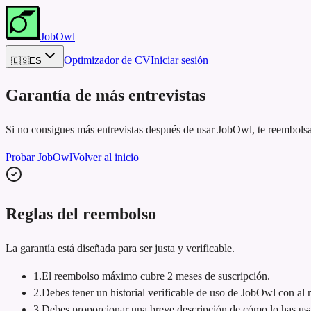
JobOwl
Optimizador de CV
Iniciar sesión
🇪🇸
ES
Garantía de más entrevistas
Si no consigues más entrevistas después de usar JobOwl, te reembolsa
Probar JobOwl
Volver al inicio
Reglas del reembolso
La garantía está diseñada para ser justa y verificable.
1
.
El reembolso máximo cubre 2 meses de suscripción.
2
.
Debes tener un historial verificable de uso de JobOwl con a
3
.
Debes proporcionar una breve descripción de cómo lo has usad