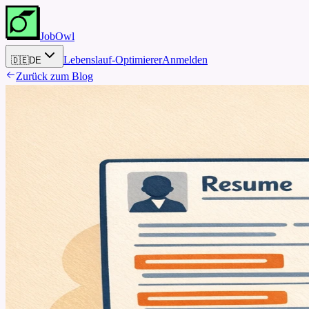
JobOwl
Lebenslauf-Optimierer
Anmelden
🇩🇪
DE
Zurück zum Blog